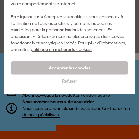
protection
votre comportement sur Internet.
Livré lundi
En cliquant sur « Accepter les cookies », vous consentez à
Prix de référence
83,79
l’utilisation de tous les cookies, y compris les cookies
marketing pour la personnalisation des annonces. En
83
,
69
choisissant « Refuser », nous ne placerons que des cookies
TTC
fonctionnels et analytiques limités. Pour plus d’informations,
consultez
politique en matièrede cookies.
Accepter les cookies
Organisez-le vous-même
Connectez-vous et gérez vos commandes et vos
Refuser
factures.
Bulletin
Abonnez-vous à la newsletter hebdomadaire
Nous sommes heureux de vous aider
Nous nous ferons un plaisir de vous aider. Contactez l'un
de nos spécialistes.