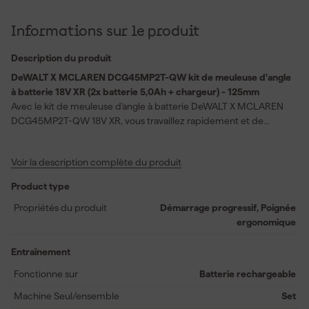
Informations sur le produit
Description du produit
DeWALT X MCLAREN DCG45MP2T-QW kit de meuleuse d'angle
à batterie 18V XR (2x batterie 5,0Ah + chargeur) - 125mm
Avec le kit de meuleuse d'angle à batterie DeWALT X MCLAREN
DCG45MP2T-QW 18V XR, vous travaillez rapidement et de
manière contrôlée pour meuler et tronçonner le métal et la
pierre. Cette meuleuse d'angle à batterie de 125 mm offre une
Voir la description complète du produit
vitesse de rotation jusqu'à 9000 tr/min afin que vous travailliez
efficacement les matériaux avec des performances constantes.
Product type
Le moteur brushless assure une durée de vie plus longue et un
fonctionnement fiable lors d'une utilisation intensive sur le
Propriétés du produit
Démarrage progressif, Poignée
chantier. Grâce à la conception sans fil, vous conservez une
ergonomique
liberté de mouvement maximale pour chaque tâche.
L'embrayage électronique et le frein anti-rebond augmentent la
Entraînement
sécurité en limitant le rebond et en arrêtant rapidement le
Fonctionne sur
Batterie rechargeable
disque. La fonction de démarrage progressif assure un
démarrage en douceur afin que vous ayez immédiatement le
Machine Seul/ensemble
Set
contrôle sans à-coups. Les protections en mesh protègent le