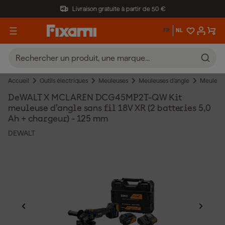
Livraison gratuite à partir de 50 €
FR
NL
Accueil
Outils électriques
Meuleuses
Meuleuses d'angle
Meuleuses
DeWALT X MCLAREN DCG45MP2T-QW Kit
meuleuse d'angle sans fil 18V XR (2 batteries 5,0
Ah + chargeur) - 125 mm
DEWALT