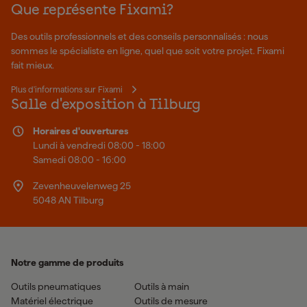
Que représente Fixami?
Des outils professionnels et des conseils personnalisés : nous
sommes le spécialiste en ligne, quel que soit votre projet. Fixami
fait mieux.
Plus d'informations sur Fixami
Salle d'exposition à Tilburg
Horaires d'ouvertures
Lundi à vendredi 08:00 - 18:00
Samedi 08:00 - 16:00
Zevenheuvelenweg 25
5048 AN Tilburg
Notre gamme de produits
Outils pneumatiques
Outils à main
Matériel électrique
Outils de mesure