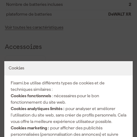
Nombre de batteries incluses
2
moteur de la poussière et contribuent à une durée de vie plus
longue de la meuleuse. La poignée Soft Grip et la poignée latérale
plateforme de batteries
DeWALT XR
réglable assurent un confort et une prise en main
supplémentaires afin que vous restiez précis dans votre travail
Voir toutes les caractéristiques
pour chaque application.
Accessoires
Cookies
Fixami.be utilise différents types de cookies et de
techniques similaires :
Cookies fonctionnels
: nécessaires pour le bon
fonctionnement du site web.
Cookies analytiques limités :
pour analyser et améliorer
l’utilisation du site web, sans créer de profils personnels. Cela
vous offre la meilleure expérience utilisateur possible.
DeWALT
DWE46150-
Cookies marketing :
pour afficher des publicités
XJ Capot de
personnalisées (personnalisation des annonces) et suivre