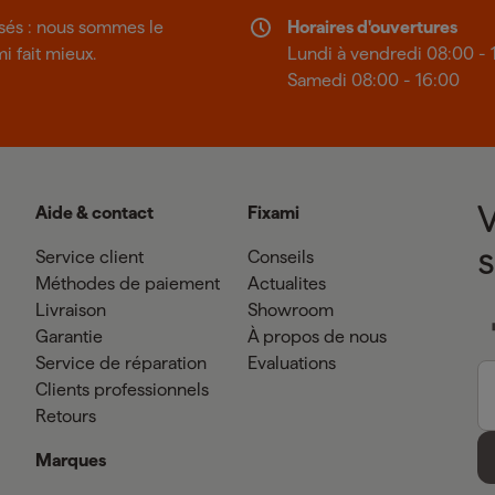
isés : nous sommes le
Horaires d'ouvertures
mi fait mieux.
Lundi à vendredi 08:00 - 
Samedi 08:00 - 16:00
Aide & contact
Fixami
Service client
Conseils
Méthodes de paiement
Actualites
Livraison
Showroom
Garantie
À propos de nous
Service de réparation
Evaluations
Clients professionnels
Retours
Marques