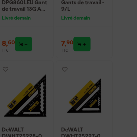
DPG860LEU Gant
Gants de travail -
de travail 13G A4
9/L
- Touch - Taille L
Livré demain
Livré demain
8
,
7
,
60
90
TTC
TTC
DeWALT
DeWALT
DWHT25228-0
DWHT25227-0