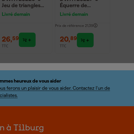
Jeu de triangles
Équerre de
de construction
construction
Livré demain
Livré demain
polyvalents - 30
multi-usage - 18
cm
cm
Prix de référence
21,39
26
,
20
,
59
89
TTC
TTC
mmes heureux de vous aider
us ferons un plaisir de vous aider. Contactez l'un de
ialistes.
on à Tilburg