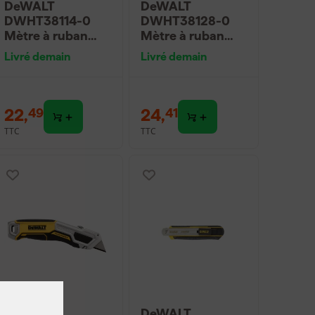
DeWALT
DeWALT
DWHT38114-0
DWHT38128-0
Mètre à ruban
Mètre à ruban
COMPACT - 5 m x
COMPACT - 8 m x
Livré demain
Livré demain
28 mm
28 mm
22
,
24
,
49
41
TTC
TTC
DeWALT
DeWALT