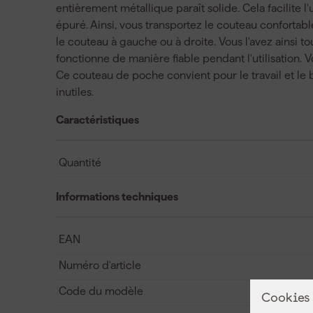
entièrement métallique paraît solide. Cela facilite 
épuré. Ainsi, vous transportez le couteau confortabl
le couteau à gauche ou à droite. Vous l'avez ainsi 
fonctionne de manière fiable pendant l'utilisation
Ce couteau de poche convient pour le travail et le 
inutiles.
Caractéristiques
Quantité
Informations techniques
EAN
Numéro d'article
Code du modèle
Cookies