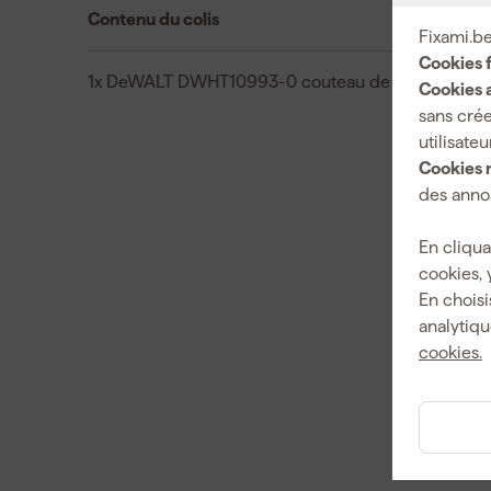
Contenu du colis
Fixami.be
Cookies 
1x DeWALT DWHT10993-0 couteau de poche
Cookies a
sans crée
utilisateu
Cookies 
des annon
En cliqua
cookies, 
En choisi
analytiqu
cookies.