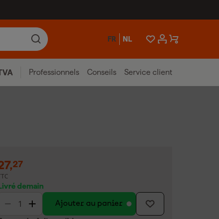
FR
NL
Professionnels
Conseils
Service client
TVA
27
,
27
TTC
Livré demain
Ajouter au panier