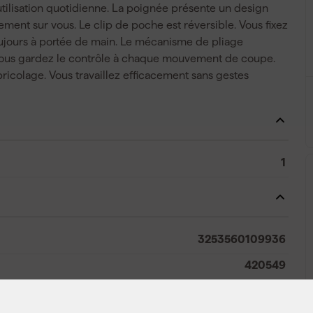
l'utilisation quotidienne. La poignée présente un design
ement sur vous. Le clip de poche est réversible. Vous fixez
toujours à portée de main. Le mécanisme de pliage
. Vous gardez le contrôle à chaque mouvement de coupe.
bricolage. Vous travaillez efficacement sans gestes
1
3253560109936
420549
DWHT10993-0