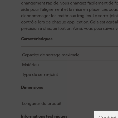
changement rapide, vous changez facilement de fonc
aide pour l'alignement et la mise en place. Les cous
d'endommager les matériaux fragiles. Le serre-joint r
contrôle lors de chaque application. Cela est agréab
précision à chaque fixation. Ainsi, vous poursuivez 
Caractéristiques
Capacité de serrage maximale
Matériau
Type de serre-joint
Dimensions
Longueur du produit
Informations techniques
Cookies