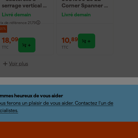
serrage vertical -
Corner Spanner -
40 x 35
Plastique - 10-22
Livré demain
Livré demain
mm (2e)
rix de référence
21,79
-16%
18
,
10
,
09
89
TTC
TTC
Voir plus
mmes heureux de vous aider
us ferons un plaisir de vous aider. Contactez l'un de
ialistes.