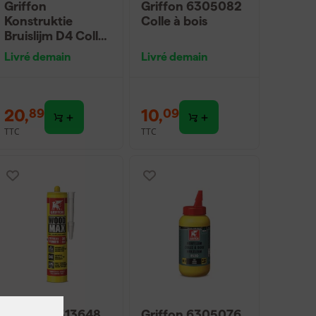
Griffon
Griffon 6305082
Konstruktie
Colle à bois
Bruislijm D4 Colle
à bois
Livré demain
Livré demain
20
,
10
,
89
09
TTC
TTC
Griffon 6313648
Griffon 6305076