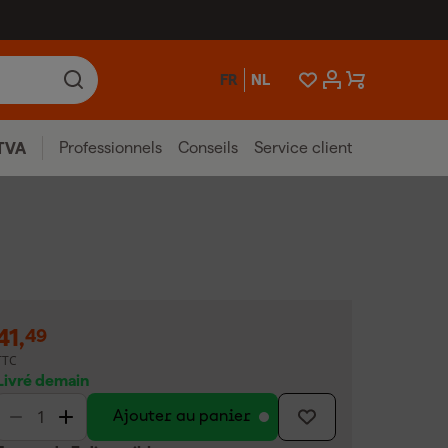
FR
NL
Professionnels
Conseils
Service client
TVA
41
,
49
TTC
Livré demain
Ajouter au panier