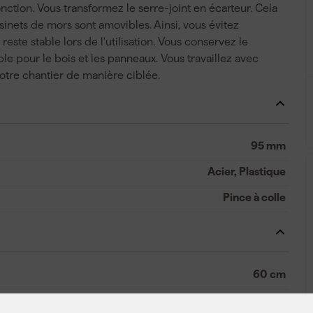
tion. Vous transformez le serre-joint en écarteur. Cela
sinets de mors sont amovibles. Ainsi, vous évitez
este stable lors de l'utilisation. Vous conservez le
le pour le bois et les panneaux. Vous travaillez avec
votre chantier de manière ciblée.
95 mm
Acier, Plastique
Pince à colle
60 cm