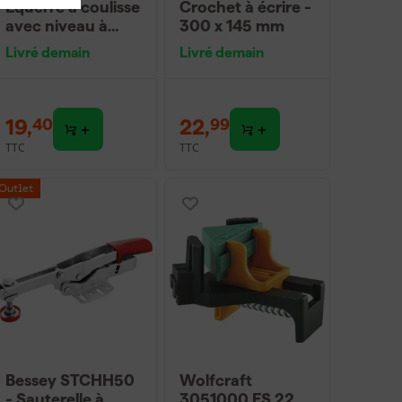
Équerre à coulisse
Crochet à écrire -
avec niveau à
300 x 145 mm
bulle et tire-ligne
Livré demain
Livré demain
en métal
19
,
22
,
40
99
TTC
TTC
Outlet
Bessey STCHH50
Wolfcraft
- Sauterelle à
3051000 ES 22