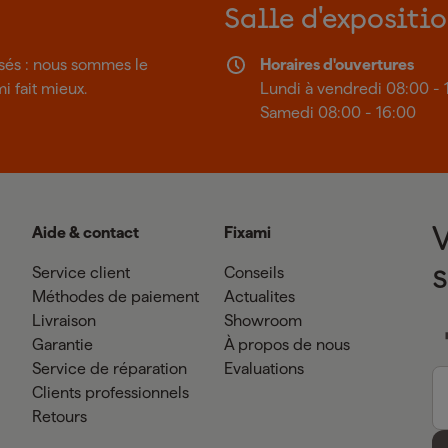
Salle d'expositi
isés : nous sommes le
Horaires d'ouvertures
mi fait mieux.
Lundi à vendredi 08:00 - 
Samedi 08:00 - 16:00
Aide & contact
Fixami
Service client
Conseils
Méthodes de paiement
Actualites
Livraison
Showroom
Garantie
À propos de nous
Service de réparation
Evaluations
Clients professionnels
Retours