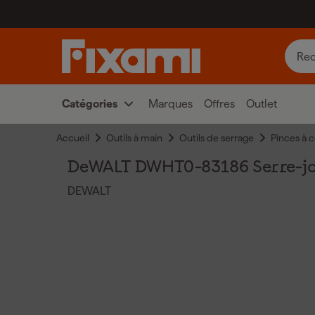
Catégories
Marques
Offres
Outlet
Accueil
Outils à main
Outils de serrage
Pinces à c
DeWALT DWHT0-83186 Serre-joi
DEWALT