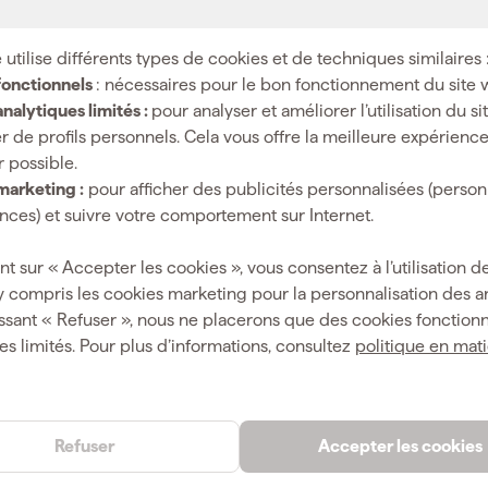
 utilise différents types de cookies et de techniques similaires 
3253560831868
fonctionnels
: nécessaires pour le bon fonctionnement du site 
420540
nalytiques limités :
pour analyser et améliorer l’utilisation du s
r de profils personnels. Cela vous offre la meilleure expérienc
DWHT0-83186
r possible.
marketing :
pour afficher des publicités personnalisées (person
ces) et suivre votre comportement sur Internet.
2 kg
nt sur « Accepter les cookies », vous consentez à l’utilisation de
y compris les cookies marketing pour la personnalisation des 
ssant « Refuser », nous ne placerons que des cookies fonctionn
es limités. Pour plus d’informations, consultez
politique en mat
e
Refuser
Accepter les cookies