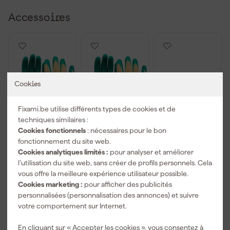
Accessoires
Cookies
Fixami.be utilise différents types de cookies et de
techniques similaires :
Cookies fonctionnels
: nécessaires pour le bon
fonctionnement du site web.
Oxxa 11-540
Oxxa 11-540
3M Lunettes
Cookies analytiques limités :
pour analyser et améliorer
Gants de
Gants de
de sécurité
travail M-Grip
travail M-Grip
SecureFit -
l’utilisation du site web, sans créer de profils personnels. Cela
- Vert/Jaune -
- Vert/Jaune -
antirayures -
vous offre la meilleure expérience utilisateur possible.
Livré demain
Livré demain
Livré demain
8/M
10/XL
verres bleus
Cookies marketing :
pour afficher des publicités
miroités -
personnalisées (personnalisation des annonces) et suivre
SF408AS-EU -
Prix de référence
14,79
votre comportement sur Internet.
1
,
1
,
14
,
99
99
06
En cliquant sur « Accepter les cookies », vous consentez à
TTC
TTC
TTC