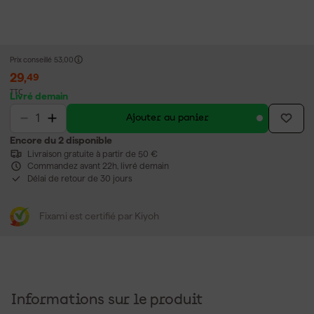
Prix conseillé
53,00
29
,
49
TTC
Livré demain
Ajouter au panier
Encore du 2 disponible
Livraison gratuite à partir de 50 €
Commandez avant 22h, livré demain
Délai de retour de 30 jours
Fixami est certifié par Kiyoh
Informations sur le produit