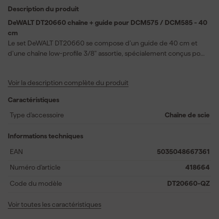
Description du produit
DeWALT DT20660 chaîne + guide pour DCM575 / DCM585 - 40
cm
Le set DeWALT DT20660 se compose d’un guide de 40 cm et
d’une chaîne low-profile 3/8" assortie, spécialement conçus pour
les tronçonneuses DCM575 et DCM585. Cette combinaison est
idéale pour des travaux de coupe variés, allant de l’élagage de
Voir la description complète du produit
branches à la découpe de troncs plus épais. Grâce à la
technologie Lubri-Dam®, l’huile reste bien sur le guide et la
Caractéristiques
chaîne, assurant ainsi une lubrification constante et une usure
réduite. Le set provient de la marque Oregon®, reconnue pour sa
Type d'accessoire
Chaîne de scie
qualité et sa fiabilité. Vous montez l’ensemble rapidement et
facilement, afin que vous puissiez commencer immédiatement à
Informations techniques
travailler avec une expérience de coupe fluide et durable.
EAN
5035048667361
Numéro d'article
418664
Code du modèle
DT20660-QZ
Voir toutes les caractéristiques