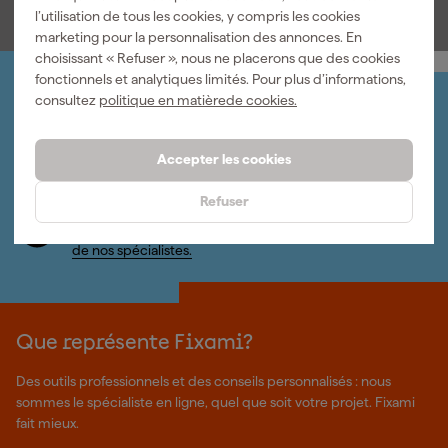
l’utilisation de tous les cookies, y compris les cookies
marketing pour la personnalisation des annonces. En
choisissant « Refuser », nous ne placerons que des cookies
fonctionnels et analytiques limités. Pour plus d’informations,
consultez
politique en matièrede cookies.
Organisez-le vous-même
Connectez-vous et gérez vos commandes et vos
factures.
Accepter les cookies
Bulletin
Abonnez-vous à la newsletter hebdomadaire
Refuser
Nous sommes heureux de vous aider
Nous nous ferons un plaisir de vous aider. Contactez l'un
de nos spécialistes.
Que représente Fixami?
Des outils professionnels et des conseils personnalisés : nous
sommes le spécialiste en ligne, quel que soit votre projet. Fixami
fait mieux.