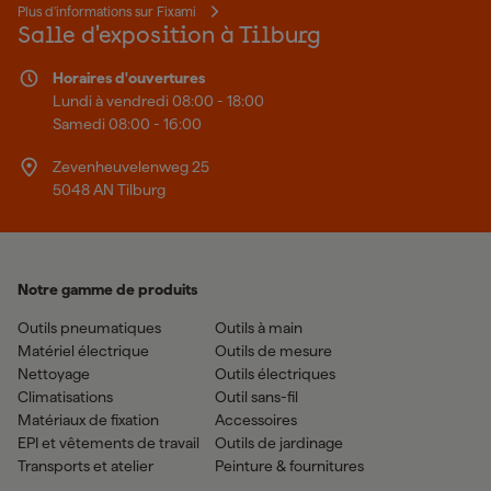
Plus d'informations sur Fixami
Salle d'exposition à Tilburg
Horaires d'ouvertures
Lundi à vendredi 08:00 - 18:00
Samedi 08:00 - 16:00
Zevenheuvelenweg 25
5048 AN Tilburg
Notre gamme de produits
Outils pneumatiques
Outils à main
Matériel électrique
Outils de mesure
Nettoyage
Outils électriques
Climatisations
Outil sans-fil
Matériaux de fixation
Accessoires
EPI et vêtements de travail
Outils de jardinage
Transports et atelier
Peinture & fournitures