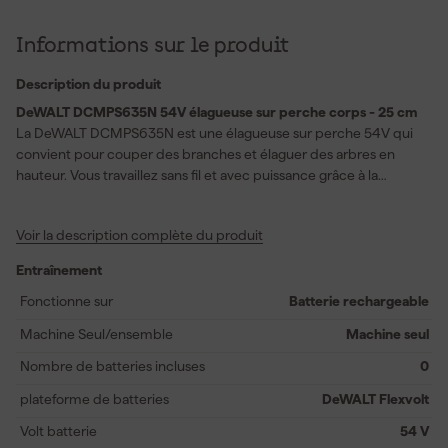
Informations sur le produit
Description du produit
DeWALT DCMPS635N 54V élagueuse sur perche corps - 25 cm
La DeWALT DCMPS635N est une élagueuse sur perche 54V qui
convient pour couper des branches et élaguer des arbres en
hauteur. Vous travaillez sans fil et avec puissance grâce à la
plateforme FlexVolt, qui offre des performances comparables à
celles des variantes à essence. La scie est équipée d’un guide de
Voir la description complète du produit
25 cm et atteint une vitesse de chaîne de 23 mètres par
seconde, ce qui vous permet de couper rapidement le bois. La
Entraînement
lubrification automatique de la chaîne veille à ce que la chaîne
continue de tourner en douceur, sans que vous ayez à vous en
Fonctionne sur
Batterie rechargeable
soucier en permanence. Grâce à la conception ergonomique et à
Machine Seul/ensemble
Machine seul
la poignée supérieure, vous bénéficiez d’un grand contrôle,
même lors de travaux prolongés. Vous utilisez aisément cette scie
Nombre de batteries incluses
0
dans les endroits difficiles d’accès, sans subir de gaz
plateforme de batteries
DeWALT Flexvolt
d’échappement ni de nuisances sonores.
Volt batterie
54 V