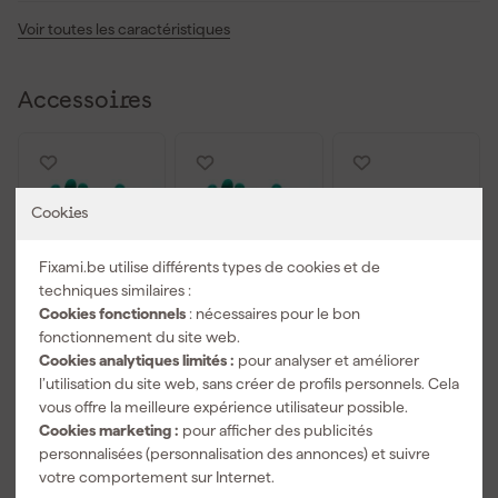
Voir toutes les caractéristiques
Accessoires
Cookies
Fixami.be utilise différents types de cookies et de
techniques similaires :
Cookies fonctionnels
: nécessaires pour le bon
fonctionnement du site web.
Cookies analytiques limités :
pour analyser et améliorer
Oxxa 11-540
Oxxa 11-540
Delta Plus
l’utilisation du site web, sans créer de profils personnels. Cela
Gants de
Gants de
Vulcano 2
vous offre la meilleure expérience utilisateur possible.
travail M-Grip
travail M-Grip
Lunettes de
Cookies marketing :
pour afficher des publicités
- Vert/Jaune -
- Vert/Jaune -
sécurité -
Livré vendredi
Livré vendredi
Livré vendredi
personnalisées (personnalisation des annonces) et suivre
8/M
10/XL
Lunettes de
soleil
votre comportement sur Internet.