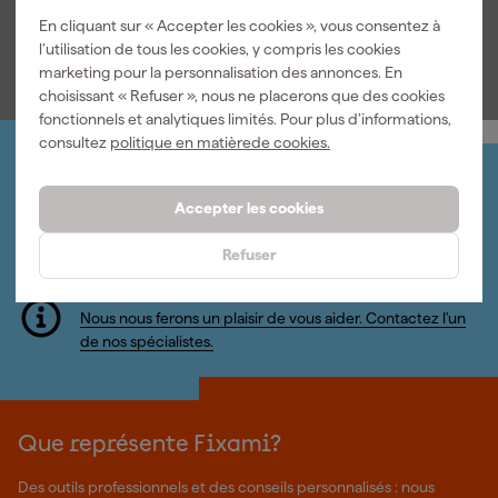
En cliquant sur « Accepter les cookies », vous consentez à
1
,
1
,
7
,
99
99
09
l’utilisation de tous les cookies, y compris les cookies
TTC
TTC
TTC
marketing pour la personnalisation des annonces. En
choisissant « Refuser », nous ne placerons que des cookies
fonctionnels et analytiques limités. Pour plus d’informations,
consultez
politique en matièrede cookies.
Organisez-le vous-même
Connectez-vous et gérez vos commandes et vos
Accepter les cookies
factures.
Bulletin
Refuser
Abonnez-vous à la newsletter hebdomadaire
Nous sommes heureux de vous aider
Nous nous ferons un plaisir de vous aider. Contactez l'un
de nos spécialistes.
Que représente Fixami?
Des outils professionnels et des conseils personnalisés : nous