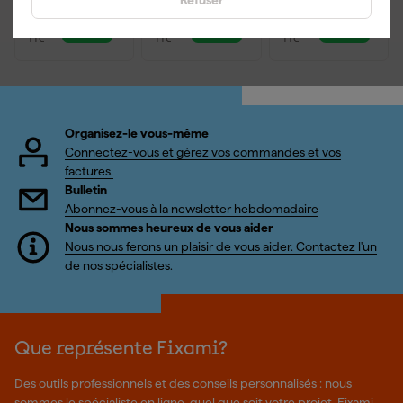
18
,
59
,
44
,
97
79
19
TTC
TTC
TTC
Organisez-le vous-même
Connectez-vous et gérez vos commandes et vos
factures.
Bulletin
Abonnez-vous à la newsletter hebdomadaire
Nous sommes heureux de vous aider
Nous nous ferons un plaisir de vous aider. Contactez l'un
de nos spécialistes.
Que représente Fixami?
Des outils professionnels et des conseils personnalisés : nous
sommes le spécialiste en ligne, quel que soit votre projet. Fixami