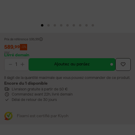
Prix de référence
595,99
589
,
99
-1%
TTC
Livré demain
Ajouter au panier
Il s'agit de la quantité maximale que vous pouvez commander de ce produit.
Encore du 1 disponible
Livraison gratuite à partir de 50 €
Commandez avant 22h, livré demain
Délai de retour de 30 jours
Fixami est certifié par Kiyoh