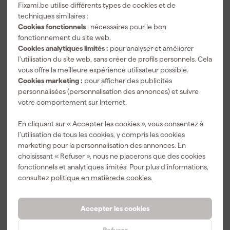
Fixami.be utilise différents types de cookies et de
DW084 /
Prix conseillé
200,00
techniques similaires :
DW087 /
DW088
Cookies fonctionnels
: nécessaires pour le bon
159
,
57
,
127
,
80
97
02
fonctionnement du site web.
TTC
TTC
TTC
Cookies analytiques limités :
pour analyser et améliorer
l’utilisation du site web, sans créer de profils personnels. Cela
vous offre la meilleure expérience utilisateur possible.
Cookies marketing :
pour afficher des publicités
personnalisées (personnalisation des annonces) et suivre
votre comportement sur Internet.
En cliquant sur « Accepter les cookies », vous consentez à
l’utilisation de tous les cookies, y compris les cookies
marketing pour la personnalisation des annonces. En
choisissant « Refuser », nous ne placerons que des cookies
DeWALT
DeWALT
DeWALT
fonctionnels et analytiques limités. Pour plus d’informations,
DWHT42801-
DWHT77100
DW055PL-XJ
consultez
politique en matièrede cookies.
5 Niveau de
Télémètre
Télémètre
poche -
laser
laser
Livré demain
Livré demain
Livré demain
magnétique -
Accepter les cookies
100 mm
Refuser