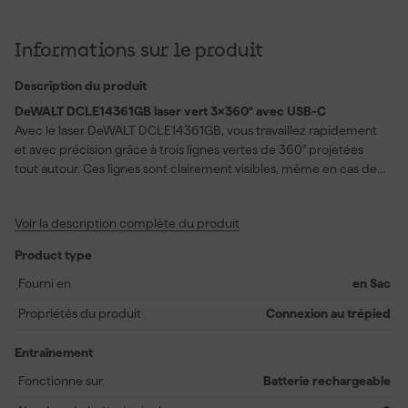
Informations sur le produit
Description du produit
DeWALT DCLE14361GB laser vert 3x360° avec USB-C
Avec le laser DeWALT DCLE14361GB, vous travaillez rapidement
et avec précision grâce à trois lignes vertes de 360° projetées
tout autour. Ces lignes sont clairement visibles, même en cas de
forte luminosité, et vous offrent un cadre de référence horizontal
et vertical complet. Vous utilisez le laser pour diverses tâches
Voir la description complète du produit
telles que la pose de plafonds, de carreaux ou d’armoires. La
batterie intégrée se recharge facilement via le port USB-C, afin
Product type
que vous soyez toujours prêt à l’emploi. Grâce à sa conception
robuste, le laser convient à une utilisation intensive sur le chantier.
Fourni en
en Sac
Les projections nettes vous aident à travailler plus rapidement
Propriétés du produit
Connexion au trépied
sans erreurs de mesure.
Entraînement
Fonctionne sur
Batterie rechargeable