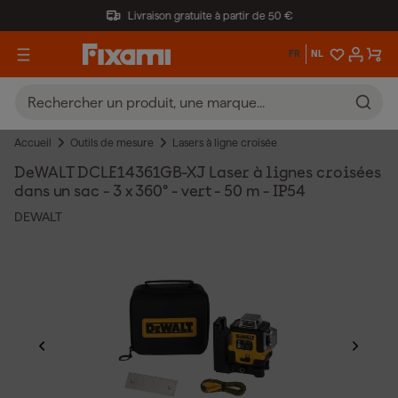
Livraison gratuite à partir de 50 €
FR
NL
Accueil
Outils de mesure
Lasers à ligne croisée
DeWALT DCLE14361GB-XJ Laser à lignes croisées
dans un sac - 3 x 360° - vert - 50 m - IP54
DEWALT