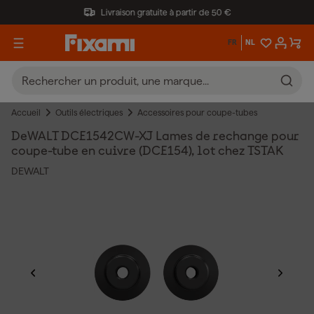
Livraison gratuite à partir de 50 €
FR
NL
Accueil
Outils électriques
Accessoires pour coupe-tubes
DeWALT DCE1542CW-XJ Lames de rechange pour
coupe-tube en cuivre (DCE154), lot chez TSTAK
DEWALT