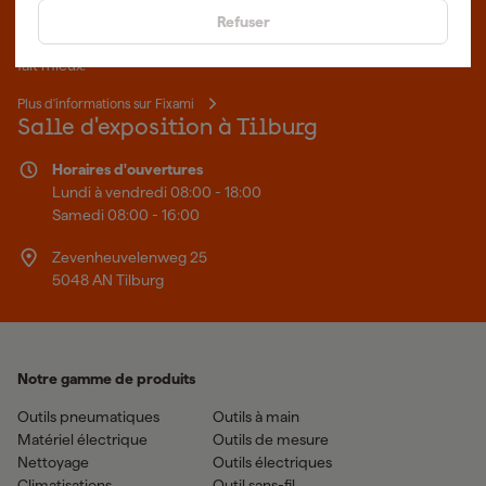
Des outils professionnels et des conseils personnalisés : nous
Refuser
sommes le spécialiste en ligne, quel que soit votre projet. Fixami
fait mieux.
Plus d'informations sur Fixami
Salle d'exposition à Tilburg
Horaires d'ouvertures
Lundi à vendredi 08:00 - 18:00
Samedi 08:00 - 16:00
Zevenheuvelenweg 25
5048 AN Tilburg
Notre gamme de produits
Outils pneumatiques
Outils à main
Matériel électrique
Outils de mesure
Nettoyage
Outils électriques
Climatisations
Outil sans-fil