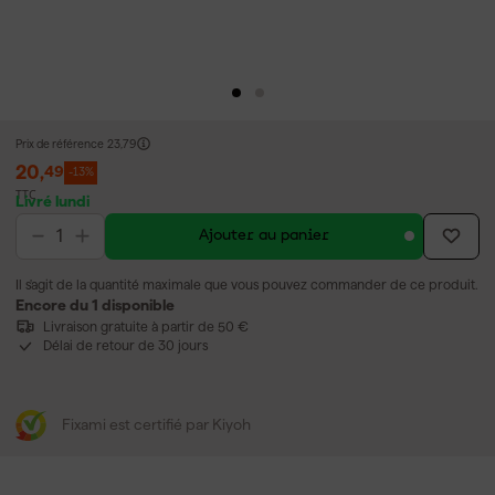
Prix de référence
23,79
20
,
49
-13%
TTC
Livré lundi
Ajouter au panier
Il s'agit de la quantité maximale que vous pouvez commander de ce produit.
Encore du 1 disponible
Livraison gratuite à partir de 50 €
Délai de retour de 30 jours
Fixami est certifié par Kiyoh