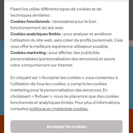
TSTAK robuste afin que vous puissiez conserver les lames de
1x DeWALT TSTAK
Fixami.be utilise différents types de cookies et de
rechange en toute sécurité et les emporter facilement sur
techniques similaires :
chaque chantier. Cet accessoire pour le coupe-tube en cuivre
Voir toutes les caractéristiques
Cookies fonctionnels
: nécessaires pour le bon
s’intègre parfaitement à l’outillage professionnel pour les
fonctionnement du site web.
installations de chauffage central et les travaux de plomberie
Cookies analytiques limités :
pour analyser et améliorer
sanitaire.
l’utilisation du site web, sans créer de profils personnels. Cela
vous offre la meilleure expérience utilisateur possible.
Cookies marketing :
pour afficher des publicités
Organisez-le vous-même
personnalisées (personnalisation des annonces) et suivre
Connectez-vous et gérez vos commandes et vos
votre comportement sur Internet.
factures.
Bulletin
En cliquant sur « Accepter les cookies », vous consentez à
Abonnez-vous à la newsletter hebdomadaire
l’utilisation de tous les cookies, y compris les cookies
Nous sommes heureux de vous aider
marketing pour la personnalisation des annonces. En
Nous nous ferons un plaisir de vous aider. Contactez l'un
choisissant « Refuser », nous ne placerons que des cookies
de nos spécialistes.
fonctionnels et analytiques limités. Pour plus d’informations,
consultez
politique en matièrede cookies.
Accepter les cookies
Que représente Fixami?