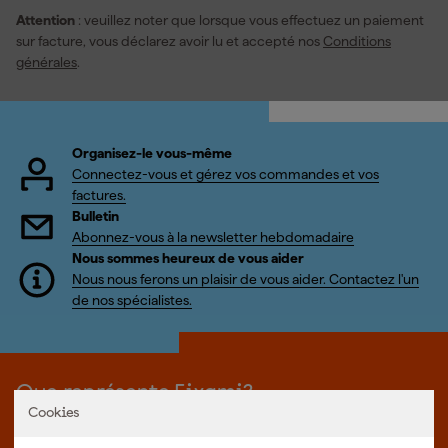
Attention
: veuillez noter que lorsque vous effectuez un paiement
sur facture, vous déclarez avoir lu et accepté nos
Conditions
générales
.
Organisez-le vous-même
Connectez-vous et gérez vos commandes et vos
factures.
Bulletin
Abonnez-vous à la newsletter hebdomadaire
Nous sommes heureux de vous aider
Nous nous ferons un plaisir de vous aider. Contactez l'un
de nos spécialistes.
Que représente Fixami?
Cookies
Des outils professionnels et des conseils personnalisés : nous