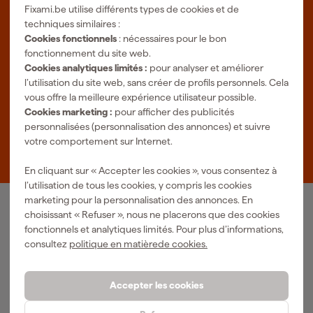
sommes le spécialiste en ligne, quel que soit votre projet. Fixami
Fixami.be utilise différents types de cookies et de
fait mieux.
techniques similaires :
Cookies fonctionnels
: nécessaires pour le bon
Plus d'informations sur Fixami
fonctionnement du site web.
Salle d'exposition à Tilburg
Cookies analytiques limités :
pour analyser et améliorer
l’utilisation du site web, sans créer de profils personnels. Cela
Horaires d'ouvertures
vous offre la meilleure expérience utilisateur possible.
Lundi à vendredi 08:00 - 18:00
Cookies marketing :
pour afficher des publicités
Samedi 08:00 - 16:00
personnalisées (personnalisation des annonces) et suivre
votre comportement sur Internet.
Zevenheuvelenweg 25
5048 AN Tilburg
En cliquant sur « Accepter les cookies », vous consentez à
l’utilisation de tous les cookies, y compris les cookies
marketing pour la personnalisation des annonces. En
choisissant « Refuser », nous ne placerons que des cookies
Notre gamme de produits
fonctionnels et analytiques limités. Pour plus d’informations,
Outils pneumatiques
consultez
politique en matièrede cookies.
Outils à main
Matériel électrique
Outils de mesure
Nettoyage
Outils électriques
Accepter les cookies
Climatisations
Outil sans-fil
Matériaux de fixation
Accessoires