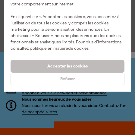
Documents
votre comportement sur Internet.
levage de 3m convient au levage sûr de machines pièces de
construction et matériaux lourds. La livraison avec certificat
En cliquant sur « Accepter les cookies », vous consentez à
d'essai et déclaration de conformité CE donne une confiance
Manuel
l’utilisation de tous les cookies, y compris les cookies
supplémentaire lors d'une utilisation professionnelle sur le
marketing pour la personnalisation des annonces. En
chantier ou dans l'atelier.
choisissant « Refuser », nous ne placerons que des cookies
fonctionnels et analytiques limités. Pour plus d’informations,
consultez
politique en matièrede cookies.
Accepter les cookies
Organisez-le vous-même
Connectez-vous et gérez vos commandes et vos
Refuser
factures.
Bulletin
Abonnez-vous à la newsletter hebdomadaire
Nous sommes heureux de vous aider
Nous nous ferons un plaisir de vous aider. Contactez l'un
de nos spécialistes.