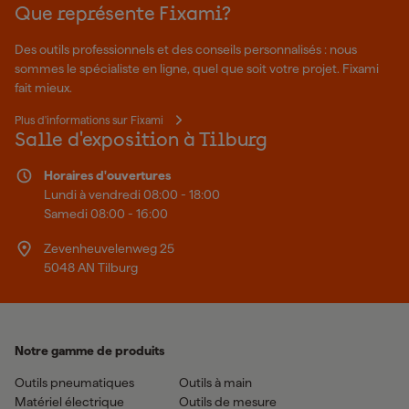
Que représente Fixami?
Des outils professionnels et des conseils personnalisés : nous
sommes le spécialiste en ligne, quel que soit votre projet. Fixami
fait mieux.
Plus d'informations sur Fixami
Salle d'exposition à Tilburg
Horaires d'ouvertures
Lundi à vendredi 08:00 - 18:00
Samedi 08:00 - 16:00
Zevenheuvelenweg 25
5048 AN Tilburg
Notre gamme de produits
Outils pneumatiques
Outils à main
Matériel électrique
Outils de mesure