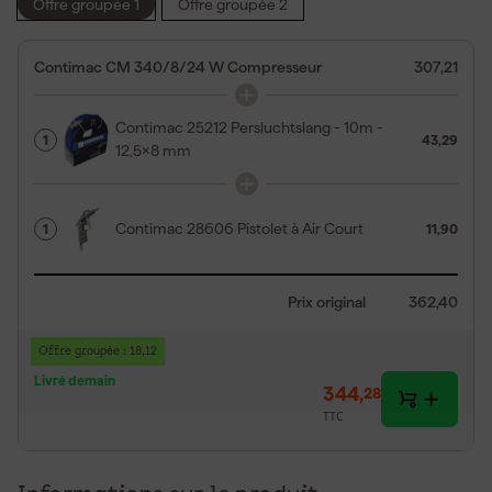
Offre groupée 1
Offre groupée 2
Contimac CM 340/8/24 W Compresseur
307,21
Contimac 25212 Persluchtslang - 10m -
1
43,29
12,5x8 mm
Contimac 28606 Pistolet à Air Court
1
11,90
Prix original
362,40
Offre groupée : 18,12
Livré demain
344
,
28
TTC