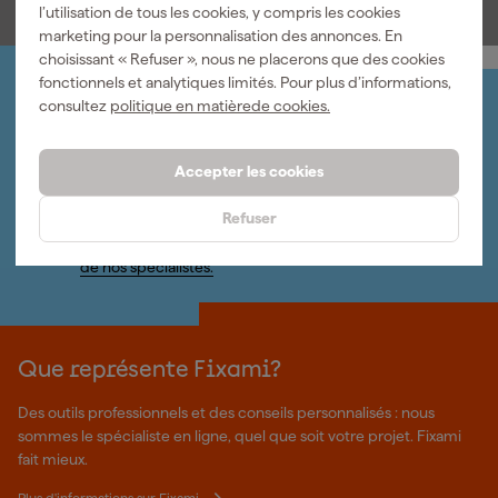
l’utilisation de tous les cookies, y compris les cookies
marketing pour la personnalisation des annonces. En
choisissant « Refuser », nous ne placerons que des cookies
fonctionnels et analytiques limités. Pour plus d’informations,
Organisez-le vous-même
consultez
politique en matièrede cookies.
Connectez-vous et gérez vos commandes et vos
factures.
Accepter les cookies
Bulletin
Abonnez-vous à la newsletter hebdomadaire
Refuser
Nous sommes heureux de vous aider
Nous nous ferons un plaisir de vous aider. Contactez l'un
de nos spécialistes.
Que représente Fixami?
Des outils professionnels et des conseils personnalisés : nous
sommes le spécialiste en ligne, quel que soit votre projet. Fixami
fait mieux.