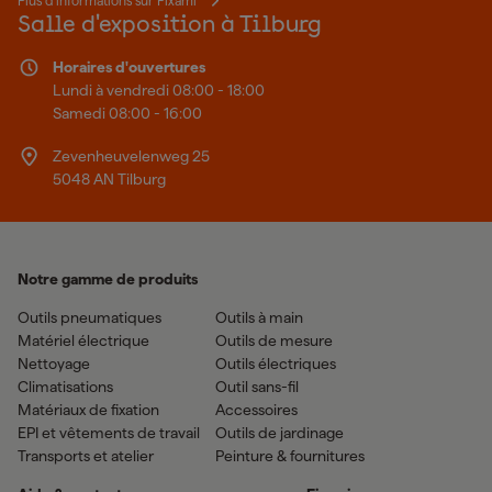
Plus d'informations sur Fixami
Salle d'exposition à Tilburg
Horaires d'ouvertures
Lundi à vendredi 08:00 - 18:00
Samedi 08:00 - 16:00
Zevenheuvelenweg 25
5048 AN Tilburg
Notre gamme de produits
Outils pneumatiques
Outils à main
Matériel électrique
Outils de mesure
Nettoyage
Outils électriques
Climatisations
Outil sans-fil
Matériaux de fixation
Accessoires
EPI et vêtements de travail
Outils de jardinage
Transports et atelier
Peinture & fournitures