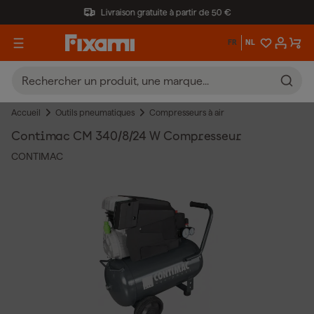
Livraison gratuite à partir de 50 €
FR
NL
Accueil
Outils pneumatiques
Compresseurs à air
Contimac CM 340/8/24 W Compresseur
CONTIMAC