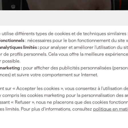
 utilise différents types de cookies et de techniques similaires 
fonctionnels
: nécessaires pour le bon fonctionnement du site 
nalytiques limités :
pour analyser et améliorer l’utilisation du s
r de profils personnels. Cela vous offre la meilleure expérienc
r possible.
marketing :
pour afficher des publicités personnalisées (person
ces) et suivre votre comportement sur Internet.
 l'air sous la ventouse en caoutchouc. En outre, le porte-carr
nt sur « Accepter les cookies », vous consentez à l’utilisation de
carreaux profilés.
y compris les cookies marketing pour la personnalisation des 
indique quand un pompage supplémentaire est nécessaire. De c
ssant « Refuser », nous ne placerons que des cookies fonctionn
pacité de charge maximale est de 110 kg.
es limités. Pour plus d’informations, consultez
politique en mat
rrelage Dépoussiérez le carreau en le nettoyant avec un chif