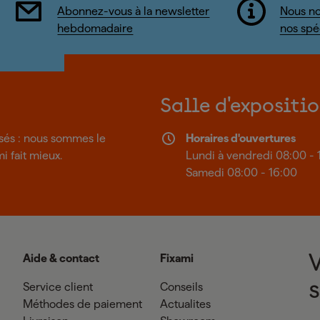
Abonnez-vous à la newsletter
Nous no
hebdomadaire
nos spéc
Salle d'expositi
isés : nous sommes le
Horaires d'ouvertures
mi fait mieux.
Lundi à vendredi 08:00 - 
Samedi 08:00 - 16:00
Aide & contact
Fixami
Service client
Conseils
Méthodes de paiement
Actualites