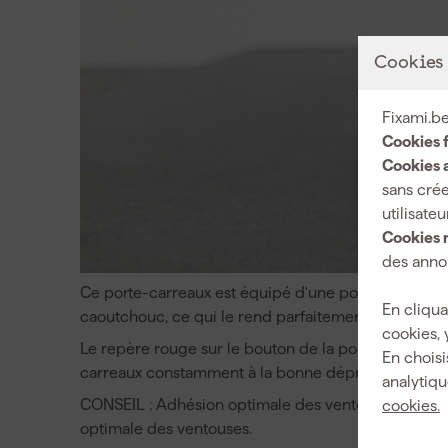
Cookies
Fixami.be
Cookies 
Cookies a
sans crée
utilisateu
Cookies 
des annon
Ce porte-carreaux est équipé d'une pompe qui aspire
En cliqua
caoutchouc, ce qui le rend parfaitement adapté aux 
cookies, 
Le repère rouge sur le bouton de la pompe à vide 
En choisi
carreaux constamment à la bonne dépression. La ca
analytiqu
CONSEIL : Adhésion optimale des ventouses pour ca
cookies.
optimale des ventouses.