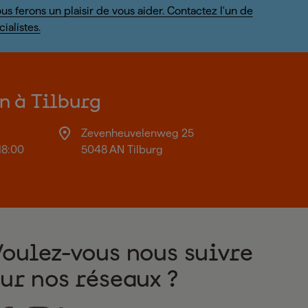
us ferons un plaisir de vous aider. Contactez l'un de
ialistes.
on à Tilburg
Zevenheuvelenweg 25
18:00
5048 AN Tilburg
Voulez-vous nous suivre
sur nos réseaux ?