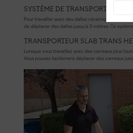
SYSTÈME DE TRANSPORT SLIM E
Pour travailler avec des dalles céramiques ou des 
de déplacer des dalles jusqu'à 3 mètres. Ce système
TRANSPORTEUR SLAB TRANS HE
Lorsque vous travaillez avec des carreaux plus lou
Vous pouvez facilement déplacer des carreaux jusq