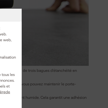
:
web.
ite web,
e
nalisation
eaux est doté de trois bagues d'étanchéité en
 tous les
annonces.
ette façon, vous pouvez maintenir le porte-
els et
ièrede
fon légèrement humide. Cela garantit une adhésion