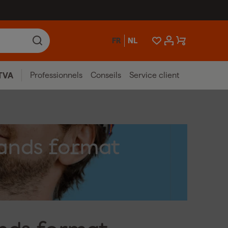
FR
NL
Professionnels
Conseils
Service client
TVA
rands format