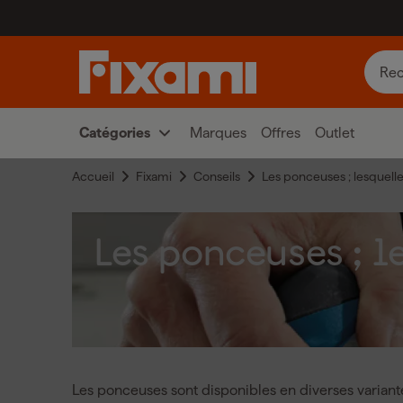
Catégories
Marques
Offres
Outlet
Accueil
Fixami
Conseils
Les ponceuses ; lesquelles
Les ponceuses ; l
Les ponceuses sont disponibles en diverses variantes