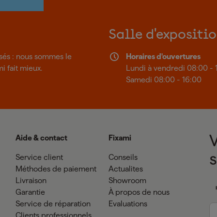
Salle d'expositi
isés : nous sommes le
Horaires d'ouvertures
mi fait mieux.
Lundi à vendredi 08:00 - 
Samedi 08:00 - 16:00
Aide & contact
Fixami
Service client
Conseils
Méthodes de paiement
Actualites
Livraison
Showroom
Garantie
À propos de nous
Service de réparation
Evaluations
Clients professionnels