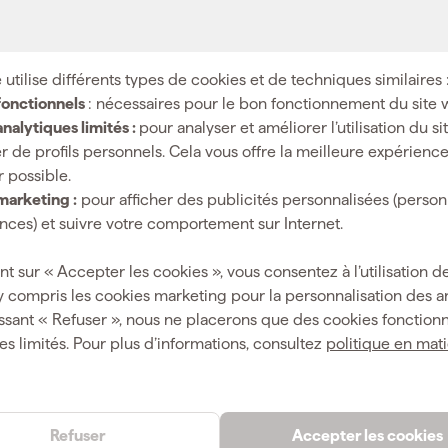
ur difficulté à atteindre les coins. Elles sont plus adaptées 
ts métalliques comme les voitures et les bateaux.
 utilise différents types de cookies et de techniques similaires 
fonctionnels
: nécessaires pour le bon fonctionnement du site 
nalytiques limités :
pour analyser et améliorer l’utilisation du s
r de profils personnels. Cela vous offre la meilleure expérienc
r possible.
marketing :
pour afficher des publicités personnalisées (person
ces) et suivre votre comportement sur Internet.
nceuses manuelles. Elle utilise une bande abrasive continue qu
ndant, soyez prudent pour ne pas endommager la surface. Ce
nt sur « Accepter les cookies », vous consentez à l’utilisation de
y compris les cookies marketing pour la personnalisation des 
ssant « Refuser », nous ne placerons que des cookies fonctionn
es limités. Pour plus d’informations, consultez
politique en mat
Refuser
Accepter les cookies
our votre ponceuse :