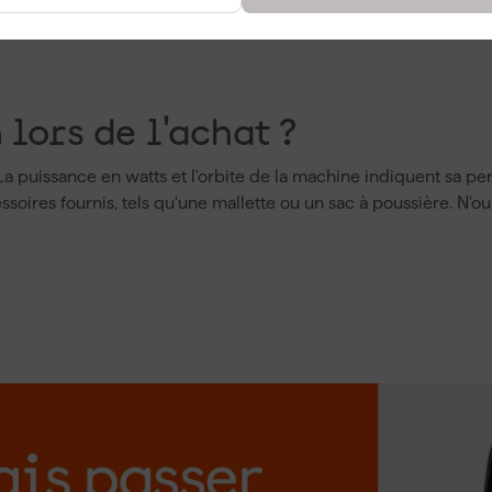
 lors de l'achat ?
a puissance en watts et l'orbite de la machine indiquent sa per
ssoires fournis, tels qu'une mallette ou un sac à poussière. N'