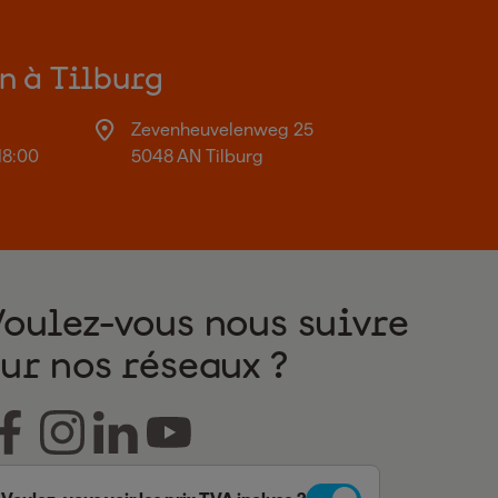
on à Tilburg
Zevenheuvelenweg 25
18:00
5048 AN Tilburg
Voulez-vous nous suivre
sur nos réseaux ?