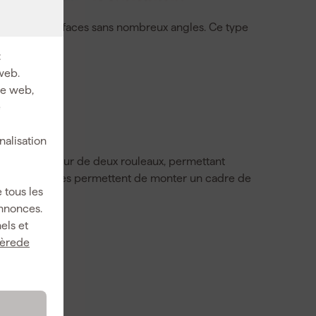
aux grandes surfaces sans nombreux angles. Ce type
:
web.
ite web,
e
nalisation
i tourne autour de deux rouleaux, permettant
rtains modèles permettent de monter un cadre de
 tous les
annonces.
els et
ièrede