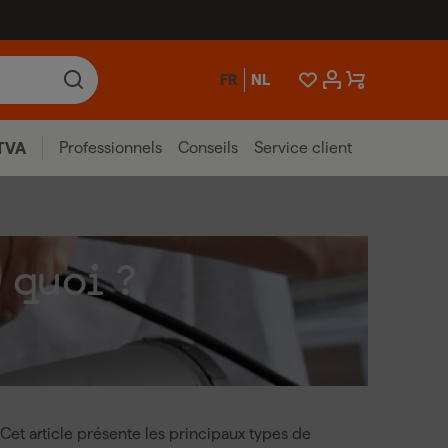
FR
NL
Professionnels
Conseils
Service client
TVA
 quoi ?
 Cet article présente les principaux types de