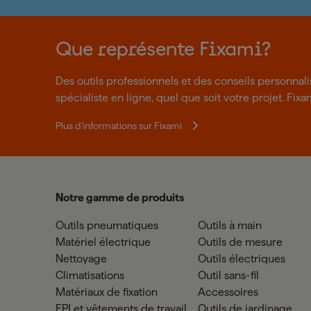
Que représente Fixami?
Des outils professionnels et des conseils personnal
spécialiste en ligne, quel que soit votre projet. Fixa
Plus d'informations sur Fixami
Notre gamme de produits
Outils pneumatiques
Outils à main
Matériel électrique
Outils de mesure
Nettoyage
Outils électriques
Climatisations
Outil sans-fil
Matériaux de fixation
Accessoires
EPI et vêtements de travail
Outils de jardinage