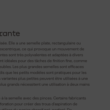
rante
isée. Elle a une semelle plate, rectangulaire ou
 excentrique, ce qui provoque un mouvement de
tes sont très polyvalentes et adaptées à divers
nt idéales pour des tâches de finition fine, comme
ubles. Les plus grandes semelles sont efficaces
is que les petits modèles sont pratiques pour les
s variantes plus petites peuvent être utilisées à une
lus grands nécessitent une utilisation à deux mains
é à la semelle avec des pinces. Certains fabricants
oration pour créer des trous d'aspiration de
utiliser du papier abrasif pré-perforé. De