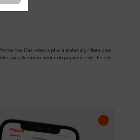
formance. Des valeurs plus élevées signifient plus
oubliez pas de commander du papier abrasif. En cas