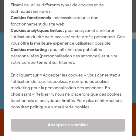
Fixami.be utilise différents types de cookies et de
Voir toutes les caractéristiques
techniques similaires :
Cookies fonctionnels
: nécessaires pour le bon
fonctionnement du site web.
Cookies analytiques limités :
pour analyser et améliorer
l’utilisation du site web, sans créer de profils personnels. Cela
vous offre la meilleure expérience utilisateur possible.
Organisez-le vous-même
Cookies marketing :
pour afficher des publicités
Connectez-vous et gérez vos commandes et vos
personnalisées (personnalisation des annonces) et suivre
factures.
votre comportement sur Internet.
Bulletin
Abonnez-vous à la newsletter hebdomadaire
En cliquant sur « Accepter les cookies », vous consentez à
Nous sommes heureux de vous aider
l’utilisation de tous les cookies, y compris les cookies
Nous nous ferons un plaisir de vous aider. Contactez l'un
marketing pour la personnalisation des annonces. En
de nos spécialistes.
choisissant « Refuser », nous ne placerons que des cookies
fonctionnels et analytiques limités. Pour plus d’informations,
consultez
politique en matièrede cookies.
Que représente Fixami?
Accepter les cookies
Des outils professionnels et des conseils personnalisés : nous