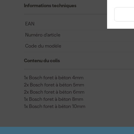
Informations techniques
EAN
Numéro d'article
Code du modèle
Contenu du colis
1x Bosch foret à béton 4mm
2x Bosch foret à béton 5mm
2x Bosch foret à béton 6mm
1x Bosch foret à béton 8mm
1x Bosch foret à béton 10mm