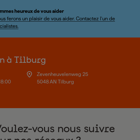
mmes heureux de vous aider
us ferons un plaisir de vous aider. Contactez l'un de
ialistes.
on à Tilburg
Zevenheuvelenweg 25
18:00
5048 AN Tilburg
Voulez-vous nous suivre