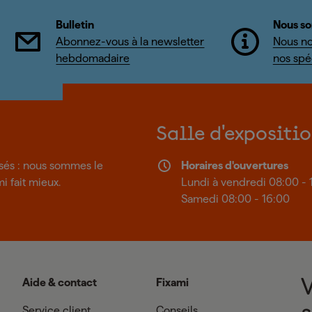
Bulletin
Nous so
Abonnez-vous à la newsletter
Nous no
hebdomadaire
nos spéc
Salle d'expositi
isés : nous sommes le
Horaires d'ouvertures
mi fait mieux.
Lundi à vendredi 08:00 - 
Samedi 08:00 - 16:00
Aide & contact
Fixami
Service client
Conseils