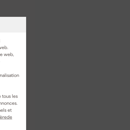
:
web.
ite web,
e
nalisation
 tous les
annonces.
els et
ièrede