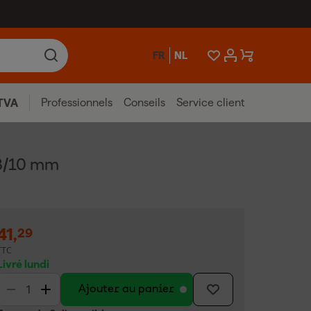
FR
NL
Professionnels
Conseils
Service client
TVA
/8/10 mm
41
,
29
TTC
Livré lundi
Ajouter au panier