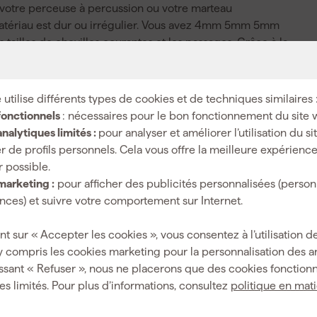
c votre perceuse à percussion ou votre marteau
 matériau est dur ou irrégulier. Vous avez 4mm 5mm 5mm
lles de chevilles courantes et les passages. Grâce à la
t solidement maintenu dans le mandrin et la transmission
insi, vous percez des trous nets dans un mur en béton ou
vail d'installation sans interruptions inutiles.
 utilise différents types de cookies et de techniques similaires 
fonctionnels
: nécessaires pour le bon fonctionnement du site 
nalytiques limités :
pour analyser et améliorer l’utilisation du s
r de profils personnels. Cela vous offre la meilleure expérienc
Six pans
r possible.
marketing :
pour afficher des publicités personnalisées (person
Béton, Brique, Pierre
ces) et suivre votre comportement sur Internet.
10 mm
nt sur « Accepter les cookies », vous consentez à l’utilisation de
100 mm
y compris les cookies marketing pour la personnalisation des 
ssant « Refuser », nous ne placerons que des cookies fonctionn
Métal
es limités. Pour plus d’informations, consultez
politique en mat
7