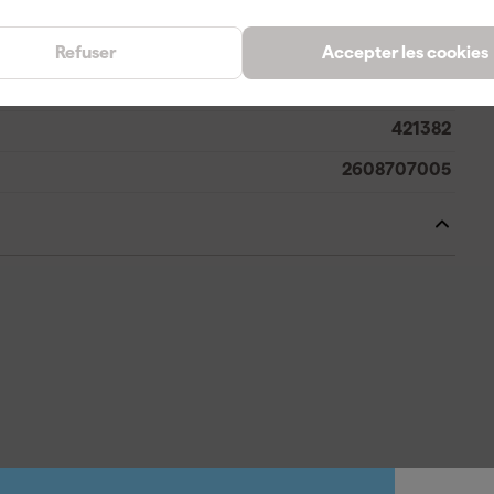
Refuser
Accepter les cookies
4059952650609
421382
2608707005