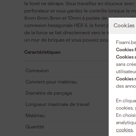
le foret ne dérape. Vous travaillez en douceur ave
perforateur et vous gardez le contrôle lorsque le
6mm 6mm 8mm et 10mm à portée de main pour les tai
connexion hexagonale HEX-5, le foret pour béton es
Cookies
de la force se fait directement vers le tranchant. A
un mur de briques et vous pouvez poursuivre votre tra
Fixami.be
Cookies 
Caractéristiques
Cookies a
sans crée
Connexion
utilisateu
Cookies 
Convient pour matériau
des annon
Diamètre de perçage
En cliqua
Longueur maximale de travail
cookies, 
En choisi
Matériau
analytiqu
Quantité
cookies.