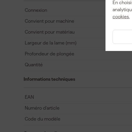
En choisi
analytiqu
Connexion
cookies.
Convient pour machine
Convient pour matériau
Largeur de la lame (mm)
Profondeur de plongée
Quantité
Informations techniques
EAN
Numéro d'article
Code du modèle