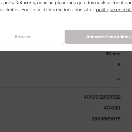
ssant « Refuser », nous ne placerons que des cookies fonctionn
es limités. Pour plus d’informations, consultez
politique en mat
Starlock
Outil multifonction
Métal non-ferreux
Refuser
Accepter les cookies
32 mm
50 mm
5
4059952629322
404981
2608669075