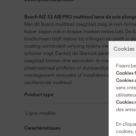
Bosch AIZ 32 AIB PRO multitool lame de scie plong
Met dit Bosch multitool zaagblad zaag je non-ferr
koper zagen ook in krappe hoeken netjes lukt. De b
bladlichaam blijft stabiel bij trillingen en geeft je
coating vermindert wrijving tijdens metaal zagen w
Cookies
schoner oogt. Dankzij de Starlock aansluiting heb je
zaagblad binnen drie seconden. Je maakt met dit mu
Fixami.be
plaatmateriaal profielen of dunwandige buis zonder d
Cookies 
montagewerk renovatie of installaties waar precisie t
Cookies a
oscillerende multitool.
sans crée
Product type
utilisateu
Cookies 
des annon
Ligne modèle
En cliqua
Caractéristiques
cookies, 