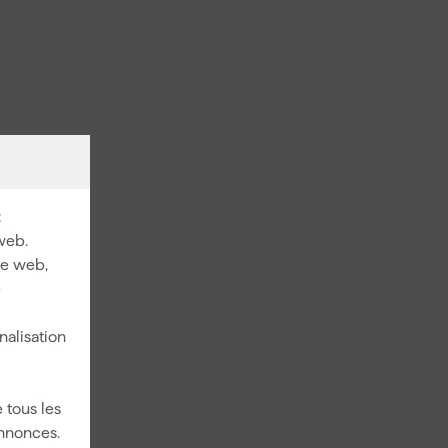
:
web.
ite web,
e
nalisation
 tous les
annonces.