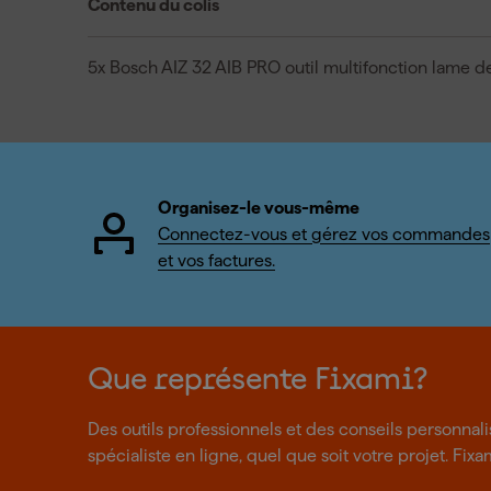
Contenu du colis
5x Bosch AIZ 32 AIB PRO outil multifonction lame 
Organisez-le vous-même
Connectez-vous et gérez vos commandes
et vos factures.
Que représente Fixami?
Des outils professionnels et des conseils personnal
spécialiste en ligne, quel que soit votre projet. Fixa