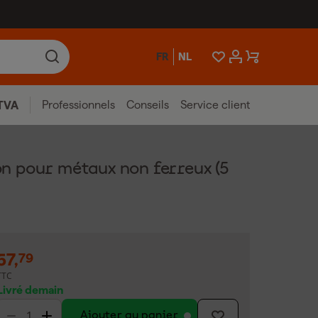
FR
NL
Professionnels
Conseils
Service client
TVA
n pour métaux non ferreux (5
57
,
79
TTC
Livré demain
Ajouter au panier