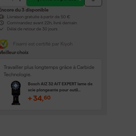
Encore du 3 disponible
Livraison gratuite à partir de 50 €
Commandez avant 22h, livré demain
Délai de retour de 30 jours
Fixami est certifié par Kiyoh
Meilleur choix
Travailler plus longtemps grâce à Carbide
Technologie.
Bosch AIZ 32 AIT EXPERT lame de
scie plongeante pour outil
multifonction pour carbure (5
+
34
,
60
pièces)