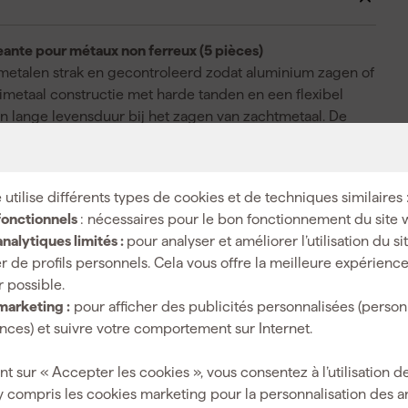
eante pour métaux non ferreux (5 pièces)
ometalen strak en gecontroleerd zodat aluminium zagen of
imetaal constructie met harde tanden en een flexibel
 een lange levensduur bij het zagen van zachtmetaal. De
aardoor het zaagblad langer scherp blijft en je snede
 optimale krachtoverdracht en wissel je dit Starlock
ltitool invalzaagblad snelle invallende sneden in
 utilise différents types de cookies et de techniques similaires 
at je eerst hoeft voor te boren. Dat werkt prettig bij
fonctionnels
: nécessaires pour le bon fonctionnement du site 
elt. Met 5 stuks in de set pak je door bij elke klus met je
nalytiques limités :
pour analyser et améliorer l’utilisation du s
r de profils personnels. Cela vous offre la meilleure expérienc
r possible.
marketing :
pour afficher des publicités personnalisées (person
ces) et suivre votre comportement sur Internet.
PRO
nt sur « Accepter les cookies », vous consentez à l’utilisation de
y compris les cookies marketing pour la personnalisation des 