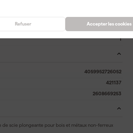
Métal non-ferreux, Plastique
10 mm
Refuser
Accepter les cookies
25 mm
1
4059952726052
421137
2608669253
me de scie plongeante pour bois et métaux non-ferreux