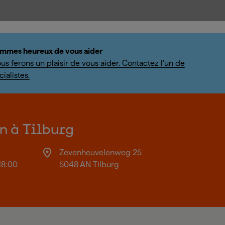
mmes heureux de vous aider
us ferons un plaisir de vous aider. Contactez l'un de
ialistes.
on à Tilburg
Zevenheuvelenweg 25
18:00
5048 AN Tilburg