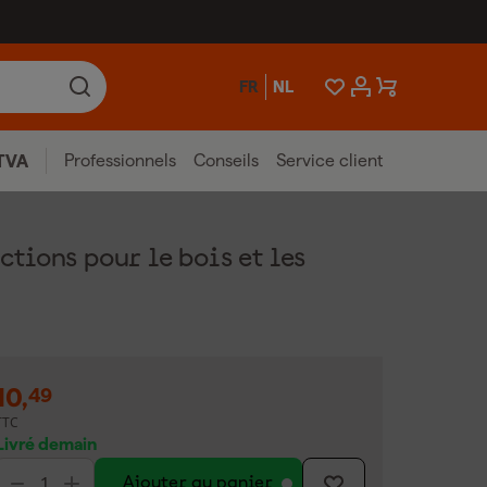
FR
NL
Professionnels
Conseils
Service client
TVA
tions pour le bois et les
10
,
49
TTC
Livré demain
Ajouter au panier