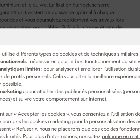
luminium et le cuivre. La fixation Starlock se serre
 garantit un transfert de puissance optimal à chaque
econdes et vous poursuivez rapidement vos travaux lors
 réservation pour câbles. Grâce à la forme étroite de
 gardez le contrôle lors du raccourcissement, des
hez des lames pour outil multifonction dotées de Starlock
cie plongeante est un choix judicieux. Ainsi, vous réalisez
 utilise différents types de cookies et de techniques similaires 
projet reste soigné du début à la fin.
fonctionnels
: nécessaires pour le bon fonctionnement du site 
nalytiques limités :
pour analyser et améliorer l’utilisation du s
r de profils personnels. Cela vous offre la meilleure expérienc
r possible.
Standaard
marketing :
pour afficher des publicités personnalisées (person
ces) et suivre votre comportement sur Internet.
nt sur « Accepter les cookies », vous consentez à l’utilisation de
y compris les cookies marketing pour la personnalisation des 
Starlock
ssant « Refuser », nous ne placerons que des cookies fonctionn
Outil multifonction
es limités. Pour plus d’informations, consultez
politique en mat