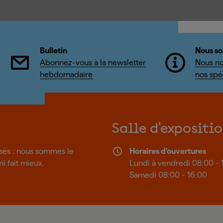
Bulletin
Nous so
Abonnez-vous à la newsletter
Nous no
hebdomadaire
nos spéc
Salle d'expositi
isés : nous sommes le
Horaires d'ouvertures
mi fait mieux.
Lundi à vendredi 08:00 - 
Samedi 08:00 - 16:00