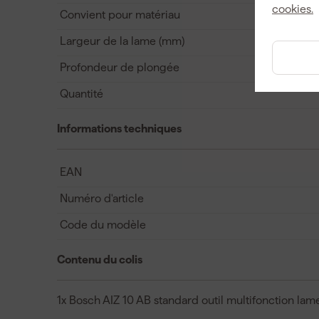
cookies.
Convient pour matériau
Largeur de la lame (mm)
Profondeur de plongée
Quantité
Informations techniques
EAN
Numéro d'article
Code du modèle
Contenu du colis
1x Bosch AIZ 10 AB standard outil multifonction la