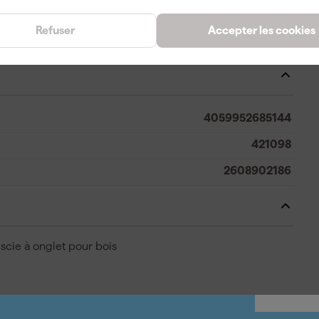
1
Refuser
Accepter les cookies
30 mm
4059952685144
421098
2608902186
cie à onglet pour bois