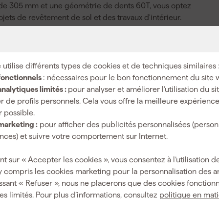
re de 305 mm et une géométrie de dents 60T, vous optez
ojets de revêtement de sol et des travaux d'intérieur.
 à onglet et vous pouvez utiliser des bagues de
ous tirez davantage de chaque coupe et vous travaillez
 utilise différents types de cookies et de techniques similaires 
fonctionnels
: nécessaires pour le bon fonctionnement du site 
nalytiques limités :
pour analyser et améliorer l’utilisation du s
r de profils personnels. Cela vous offre la meilleure expérienc
EXPERT
r possible.
marketing :
pour afficher des publicités personnalisées (person
ces) et suivre votre comportement sur Internet.
Scie à onglet sans fil
nt sur « Accepter les cookies », vous consentez à l’utilisation de
y compris les cookies marketing pour la personnalisation des 
Bois
ssant « Refuser », nous ne placerons que des cookies fonctionn
305 mm
es limités. Pour plus d’informations, consultez
politique en mat
60T