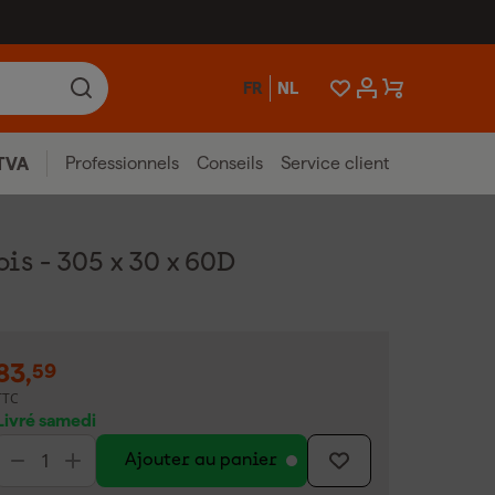
FR
NL
Professionnels
Conseils
Service client
TVA
is - 305 x 30 x 60D
83
,
59
TTC
Livré samedi
Ajouter au panier