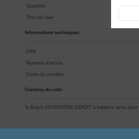
Quantité
Trou de l'axe
Informations techniques
EAN
Numéro d'article
Code du modèle
Contenu du colis
1x Bosch 2608902186 EXPERT à batterie lame pour s