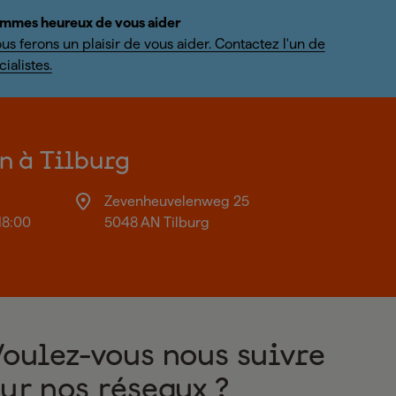
mmes heureux de vous aider
us ferons un plaisir de vous aider. Contactez l'un de
ialistes.
on à Tilburg
Zevenheuvelenweg 25
18:00
5048 AN Tilburg
Voulez-vous nous suivre
sur nos réseaux ?