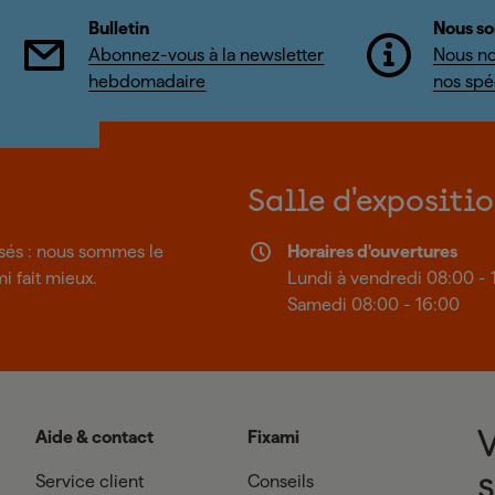
Bulletin
Nous so
Abonnez-vous à la newsletter
Nous no
hebdomadaire
nos spéc
Salle d'expositi
isés : nous sommes le
Horaires d'ouvertures
mi fait mieux.
Lundi à vendredi 08:00 - 
Samedi 08:00 - 16:00
Aide & contact
Fixami
Service client
Conseils