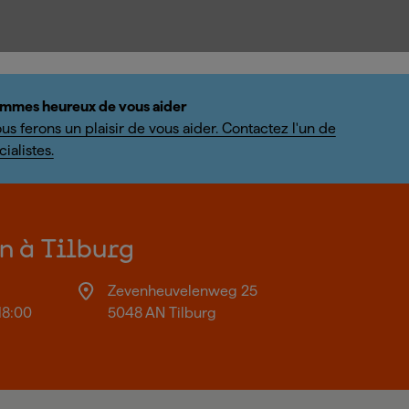
mmes heureux de vous aider
us ferons un plaisir de vous aider. Contactez l'un de
ialistes.
on à Tilburg
Zevenheuvelenweg 25
18:00
5048 AN Tilburg