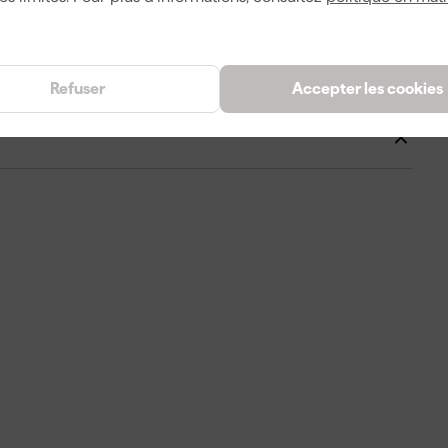
6949509237019
423506
Refuser
Accepter les cookies
2608901549