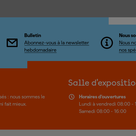
Bulletin
Nous so
Abonnez-vous à la newsletter
Nous no
hebdomadaire
nos spéc
Salle d'expositi
isés : nous sommes le
Horaires d'ouvertures
mi fait mieux.
Lundi à vendredi 08:00 - 
Samedi 08:00 - 16:00