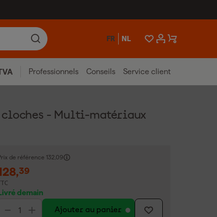
FR
NL
Professionnels
Conseils
Service client
TVA
 cloches - Multi-matériaux
Prix de référence
132,09
128
,
39
TTC
Livré demain
Ajouter au panier