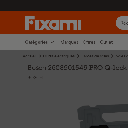
Catégories
Marques
Offres
Outlet
Accueil
Outils électriques
Lames de scies
Scies 
Bosch 2608901549 PRO Q-lock - 
BOSCH