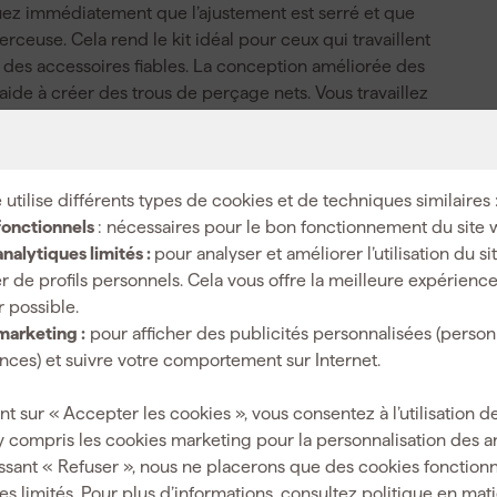
rquez immédiatement que l’ajustement est serré et que
ceuse. Cela rend le kit idéal pour ceux qui travaillent
 des accessoires fiables. La conception améliorée des
ide à créer des trous de perçage nets. Vous travaillez
tage ou de la rénovation. Ce kit d’adaptateurs est un
ercer efficacement dans différents matériaux.
 utilise différents types de cookies et de techniques similaires 
fonctionnels
: nécessaires pour le bon fonctionnement du site 
nalytiques limités :
pour analyser et améliorer l’utilisation du s
perceuse-visseuse à batterie, perceuse-visseuse à
r de profils personnels. Cela vous offre la meilleure expérienc
percussion sans fil
r possible.
Bois tendre, Métal, Métal non-ferreux,
marketing :
pour afficher des publicités personnalisées (person
Plaques_plâtre, Plastique
ces) et suivre votre comportement sur Internet.
20, 22, 25, 32, 35, 40, 44, 51, 60, 68, 76
nt sur « Accepter les cookies », vous consentez à l’utilisation de
y compris les cookies marketing pour la personnalisation des 
ssant « Refuser », nous ne placerons que des cookies fonctionn
es limités. Pour plus d’informations, consultez
politique en mat