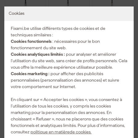
Cookies
Bailey 146944
Bailey 146945
Bailey 146946
Répartiteur 2
Répartiteur 3
Interrupteur
Fixami.be utilise différents types de cookies et de
sorties (2Y)
sorties (3Y)
marche/arrêt
techniques similaires :
pour LED
pour LED
pour LED
Cookies fonctionnels
: nécessaires pour le bon
Livré lundi
Livré lundi
Livré lundi
Rope Plus
Rope Plus
Rope Plus
fonctionnement du site web.
Prix de référence
12,09
Cookies analytiques limités :
pour analyser et améliorer
-15%
l’utilisation du site web, sans créer de profils personnels. Cela
11
,
10
,
21
,
37
18
18
vous offre la meilleure expérience utilisateur possible.
Cookies marketing :
pour afficher des publicités
TTC
TTC
TTC
personnalisées (personnalisation des annonces) et suivre
votre comportement sur Internet.
En cliquant sur « Accepter les cookies », vous consentez à
l’utilisation de tous les cookies, y compris les cookies
marketing pour la personnalisation des annonces. En
choisissant « Refuser », nous ne placerons que des cookies
fonctionnels et analytiques limités. Pour plus d’informations,
consultez
politique en matièrede cookies.