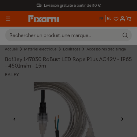
Livraison gratuite à partir de 50 €
FR
NL
Accueil
Matériel électrique
Éclairages
Accessoires d'éclairage
Bailey 147030 RoBust LED Rope Plus AC42V - IP65
- 450lm/m - 15m
BAILEY