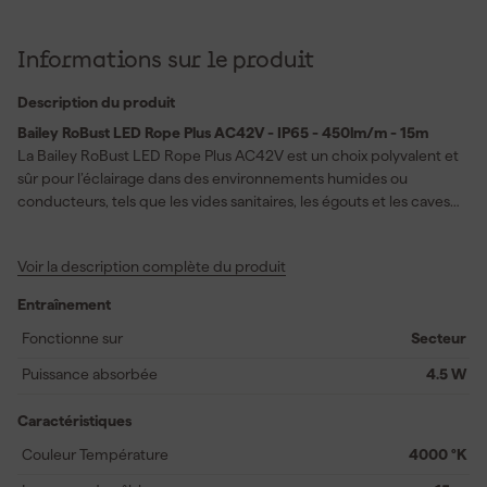
Informations sur le produit
Description du produit
Bailey RoBust LED Rope Plus AC42V - IP65 - 450lm/m - 15m
La Bailey RoBust LED Rope Plus AC42V est un choix polyvalent et
sûr pour l’éclairage dans des environnements humides ou
conducteurs, tels que les vides sanitaires, les égouts et les caves.
Ce tube lumineux LED de 15 mètres fonctionne avec une basse
tension de 42 V AC et offre, grâce à ses 60 LEDs par mètre, un
Voir la description complète du produit
rendement lumineux clair et homogène de 450 lumens par
mètre avec une température de couleur de 4000 K. Le tube
Entraînement
lumineux est équipé d’un boîtier en PVC moulé, ce qui garantit
une protection contre l’eau et les chocs (IP65 et IK10). Le tube
Fonctionne sur
Secteur
peut être facilement raccordé jusqu’à une longueur de
Puissance absorbée
4.5 W
60 mètres ou raccourci à la dimension souhaitée. Vous adaptez
ainsi sans problème l’éclairage à la situation. Fonctionne de
Caractéristiques
manière fiable à des températures comprises entre -20°C et
+40°C, est livré avec un câble d’alimentation de 1,8 mètre (sans
Couleur Température
4000 °K
fiche), et nécessite une fiche CEE 16A 2P 42V ainsi qu’un