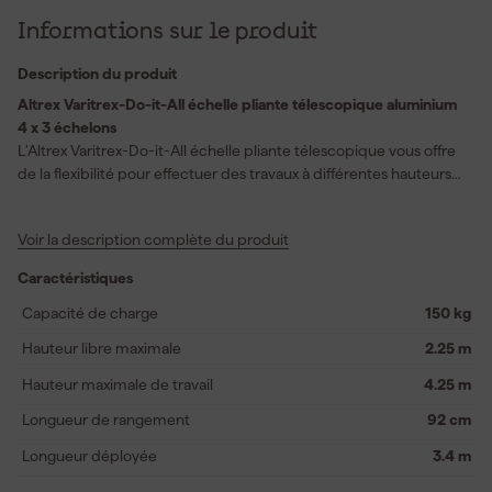
Informations sur le produit
Description du produit
Altrex Varitrex-Do-it-All échelle pliante télescopique aluminium
4 x 3 échelons
L’Altrex Varitrex-Do-it-All échelle pliante télescopique vous offre
de la flexibilité pour effectuer des travaux à différentes hauteurs
jusqu’à 4,25 mètres. Grâce aux six charnières, vous pouvez utiliser
cette échelle dans plusieurs positions, telles que la position en A,
Voir la description complète du produit
la position droite, la position murale ou comme plateforme de
travail. La fonction télescopique permet d’ajuster la hauteur, ce
Caractéristiques
qui est pratique pour travailler sur des surfaces inégales. Les
plateformes en aluminium fournies permettent d’utiliser l’échelle
Capacité de charge
150 kg
comme échafaudage. La barre de stabilité et les pieds
Hauteur libre maximale
2.25 m
antidérapants garantissent que vous êtes bien stable. Une fois
repliée, cette échelle est compacte et facile à ranger, ce qui la
Hauteur maximale de travail
4.25 m
rend idéale pour une utilisation à la maison et autour de la maison.
Longueur de rangement
92 cm
Longueur déployée
3.4 m