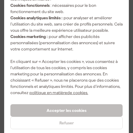
74
,
31
,
172
,
99
22
80
Cookies fonctionnels
: nécessaires pour le bon
fonctionnement du site web.
TTC
TTC
TTC
Cookies analytiques limités :
pour analyser et améliorer
l’utilisation du site web, sans créer de profils personnels. Cela
vous offre la meilleure expérience utilisateur possible.
Cookies marketing :
pour afficher des publicités
personnalisées (personnalisation des annonces) et suivre
votre comportement sur Internet.
En cliquant sur « Accepter les cookies », vous consentez à
l’utilisation de tous les cookies, y compris les cookies
marketing pour la personnalisation des annonces. En
choisissant « Refuser », nous ne placerons que des cookies
Altrex 228011
Altrex 229001
Altrex
fonctionnels et analytiques limités. Pour plus d’informations,
Kit de fixation
Crochet de
509023 Tapis
consultez
politique en matièrede cookies.
pour
faîtage pour
d'échelle - 130
marchepied
échelle
cm
Livré demain
Livré demain
Livré demain
d'échelle
Accepter les cookies
Prix conseillé
444,07
Prix conseillé
81,07
Refuser
233
,
420
,
80
,
59
04
37