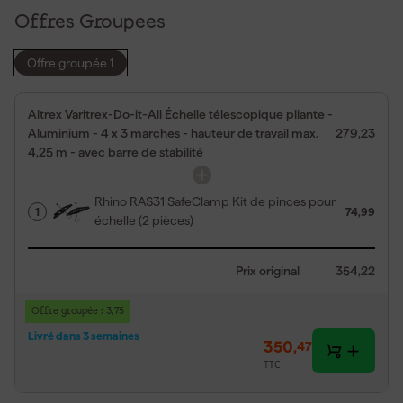
Offres Groupees
Offre groupée 1
Altrex Varitrex-Do-it-All Échelle télescopique pliante -
Aluminium - 4 x 3 marches - hauteur de travail max.
279,23
4,25 m - avec barre de stabilité
Rhino RAS31 SafeClamp Kit de pinces pour
1
74,99
échelle (2 pièces)
Prix original
354,22
Offre groupée : 3,75
Livré dans 3 semaines
350
,
47
TTC