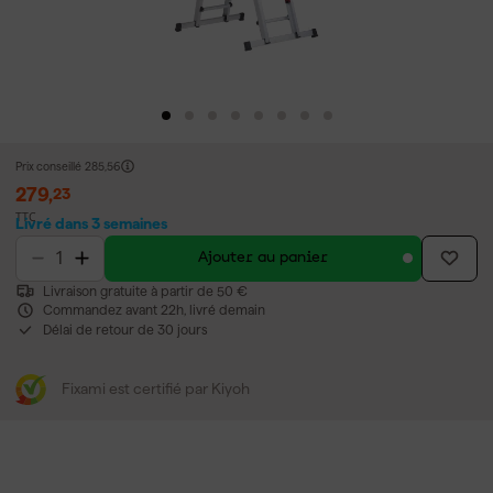
Prix conseillé
285,56
279
,
23
TTC
Livré dans 3 semaines
Ajouter au panier
Livraison gratuite à partir de 50 €
Commandez avant 22h, livré demain
Délai de retour de 30 jours
Fixami est certifié par Kiyoh