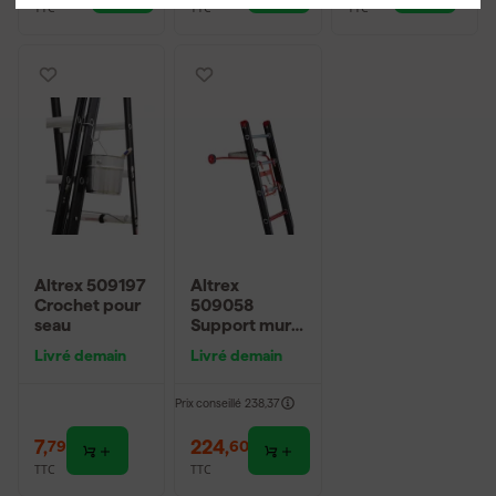
TTC
TTC
TTC
Altrex 509197
Altrex
Crochet pour
509058
seau
Support mural
avec roulettes
Livré demain
Livré demain
et bac
Prix conseillé
238,37
7
,
224
,
79
60
TTC
TTC