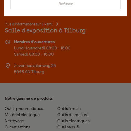
Des outils professionnels et des conseils personnalisés : nous
Refuser
sommes le spécialiste en ligne, quel que soit votre projet. Fixami
fait mieux.
Plus d'informations sur Fixami
Salle d'exposition à Tilburg
Horaires d'ouvertures
Lundi à vendredi 08:00 - 18:00
Samedi 08:00 - 16:00
Zevenheuvelenweg 25
5048 AN Tilburg
Notre gamme de produits
Outils pneumatiques
Outils à main
Matériel électrique
Outils de mesure
Nettoyage
Outils électriques
Climatisations
Outil sans-fil