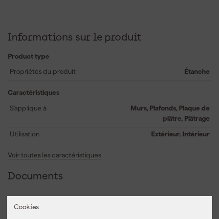
Informations sur le produit
Product type
Propriétés du produit
Étanche
Caractéristiques
S'applique à
Murs, Plafonds, Plaque de
plâtre, Plâtrage
Utilisation
Extérieur, Intérieur
Voir toutes les caractéristiques
Documents
Fiche technique
Cookies