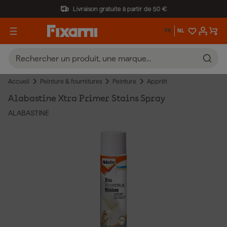
Livraison gratuite à partir de 50 €
FR
NL
Accueil
Peinture & fournitures
Peinture
Apprêt
Alabastine Xtra Primer Stains Spray
ALABASTINE