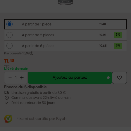
À partir de 1 pièce
11.48
À partir de 2 pièces
10.91
5
%
À partir de 6 pièces
10.56
8
%
Prix conseillé
13,99
11
,
48
TTC
Livré demain
Ajouter au panier
Encore du 5 disponible
Livraison gratuite à partir de 50 €
Commandez avant 22h, livré demain
Délai de retour de 30 jours
Fixami est certifié par Kiyoh