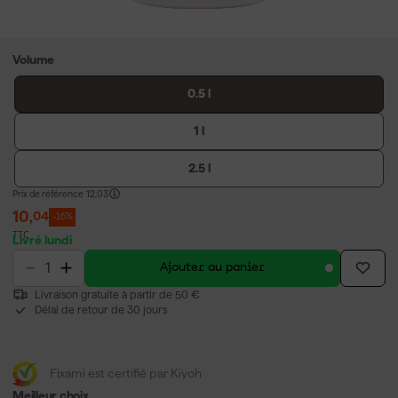
Volume
0.5 l
1 l
2.5 l
Prix de référence
12,03
10
,
04
-16%
TTC
Livré lundi
Ajouter au panier
Livraison gratuite à partir de 50 €
Délai de retour de 30 jours
Fixami est certifié par Kiyoh
Meilleur choix