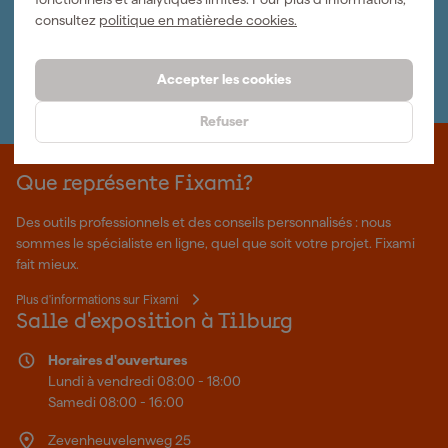
Bulletin
consultez
politique en matièrede cookies.
Abonnez-vous à la newsletter hebdomadaire
Nous sommes heureux de vous aider
Nous nous ferons un plaisir de vous aider. Contactez l'un
Accepter les cookies
de nos spécialistes.
Refuser
Que représente Fixami?
Des outils professionnels et des conseils personnalisés : nous
sommes le spécialiste en ligne, quel que soit votre projet. Fixami
fait mieux.
Plus d'informations sur Fixami
Salle d'exposition à Tilburg
Horaires d'ouvertures
Lundi à vendredi 08:00 - 18:00
Samedi 08:00 - 16:00
Zevenheuvelenweg 25