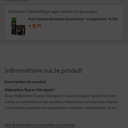
Verwijdert hardnekkige lagen sneller en grondiger
Rust-Oleum décapant de peinture - transparent - 0,75L
+
9
,
73
Informations sur le produit
Description du produit
Alabastine Super Décapant
Avec Alabastine Super Décapant, vous nettoyez facilement les
surfaces à peindre et les rendez prêtes pour un nouveau départ.
Ce produit puissant est adapté pour éliminer rapidement et en
profondeur presque tous les types de peintures, y compris les
peintures à base de solvant (alkyde) et à base d’eau (acrylique),
Voir la description complète du produit
lasures, vernis et même les laques bi-composants. Vous