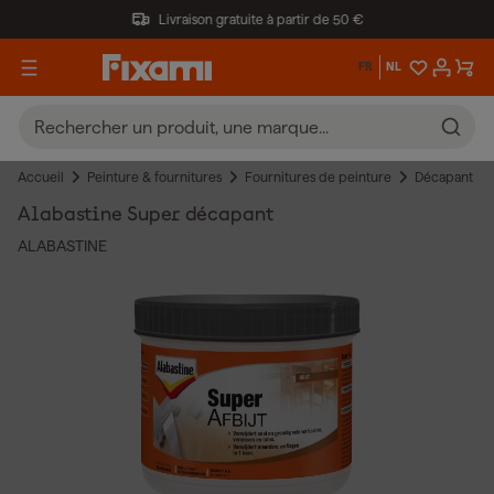
Livraison gratuite à partir de 50 €
FR
NL
Accueil
Peinture & fournitures
Fournitures de peinture
Décapant
Alabastine Super décapant
ALABASTINE