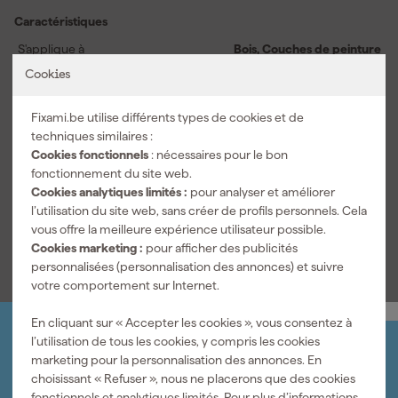
bénéficiez d’une action efficace, car plusieurs couches de
Caractéristiques
peinture peuvent être éliminées simultanément. La formule
transparente est parfaite pour une utilisation en intérieur et il est
S'applique à
Bois, Couches de peinture
préférable de l’appliquer avec un pinceau plat. Alabastine Super
existantes, Métal, Pierre
Cookies
Décapant fonctionne de manière optimale à des températures
Utilisation
Intérieur
comprises entre 10 et 25 degrés Celsius et peut être repeint
Fixami.be utilise différents types de cookies et de
après seulement trois heures. Idéal pour divers travaux de
Peinture
techniques similaires :
peinture pour lesquels vous souhaitez obtenir des résultats
Cookies fonctionnels
: nécessaires pour le bon
rapides, sans compromettre la qualité du décapage.
Méthode de traitement
Brosse plate
fonctionnement du site web.
Cookies analytiques limités :
pour analyser et améliorer
Pouvant être peint après
3 h
l’utilisation du site web, sans créer de profils personnels. Cela
vous offre la meilleure expérience utilisateur possible.
Voir toutes les caractéristiques
Cookies marketing :
pour afficher des publicités
personnalisées (personnalisation des annonces) et suivre
votre comportement sur Internet.
En cliquant sur « Accepter les cookies », vous consentez à
l’utilisation de tous les cookies, y compris les cookies
Organisez-le vous-même
marketing pour la personnalisation des annonces. En
Connectez-vous et gérez vos commandes et vos
choisissant « Refuser », nous ne placerons que des cookies
factures.
fonctionnels et analytiques limités. Pour plus d’informations,