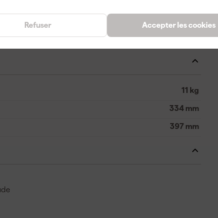
8720023192187
375772
Refuser
Accepter les cookies
VC005GLL201X
11 kg
334 mm
397 mm
ude