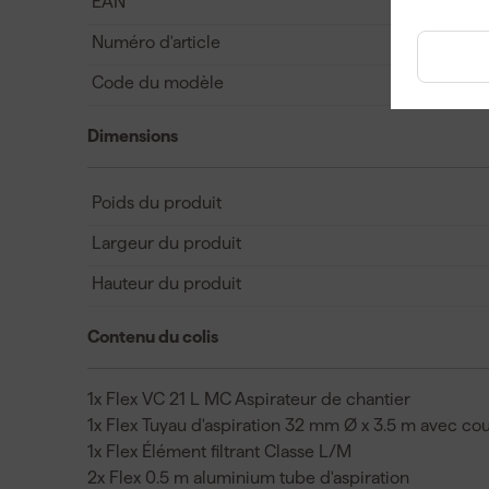
EAN
Numéro d'article
Code du modèle
Dimensions
Poids du produit
Largeur du produit
Hauteur du produit
Contenu du colis
1x Flex VC 21 L MC Aspirateur de chantier
1x Flex Tuyau d'aspiration 32 mm Ø x 3.5 m avec co
1x Flex Élément filtrant Classe L/M
2x Flex 0.5 m aluminium tube d'aspiration