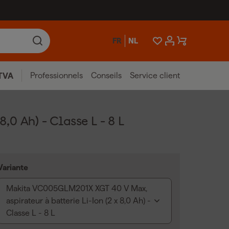
FR
NL
Professionnels
Conseils
Service client
TVA
0 Ah) - Classe L - 8 L
Variante
Makita VC005GLM201X XGT 40 V Max,
aspirateur à batterie Li-Ion (2 x 8,0 Ah) -
Classe L - 8 L