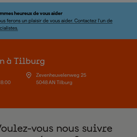
mmes heureux de vous aider
us ferons un plaisir de vous aider. Contactez l'un de
ialistes.
on à Tilburg
Zevenheuvelenweg 25
18:00
5048 AN Tilburg
Voulez-vous nous suivre