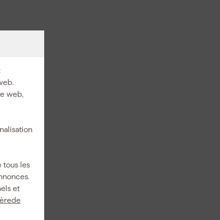
:
web.
ite web,
e
nalisation
 tous les
annonces.
els et
ièrede