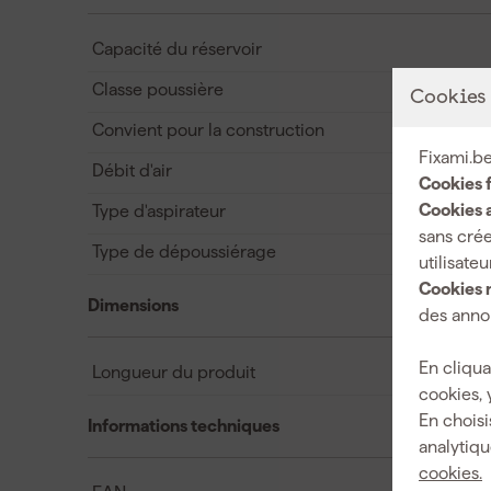
Capacité du réservoir
Classe poussière
Cookies
Convient pour la construction
Fixami.be
Débit d'air
Cookies 
Cookies a
Type d'aspirateur
sans crée
Type de dépoussiérage
utilisateu
Cookies 
Dimensions
des annon
En cliqua
Longueur du produit
cookies, 
En choisi
Informations techniques
analytiqu
cookies.