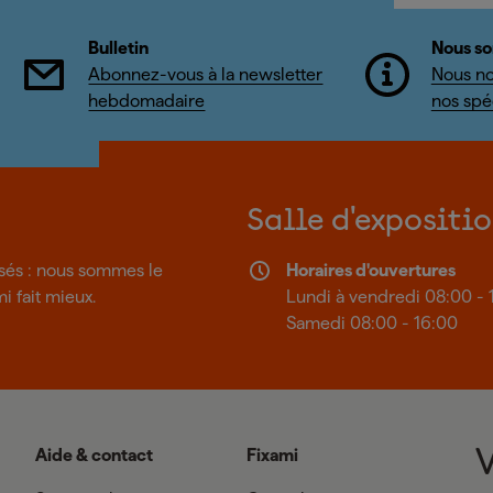
Bulletin
Nous so
Abonnez-vous à la newsletter
Nous no
hebdomadaire
nos spéc
Salle d'expositi
isés : nous sommes le
Horaires d'ouvertures
mi fait mieux.
Lundi à vendredi 08:00 - 
Samedi 08:00 - 16:00
Aide & contact
Fixami